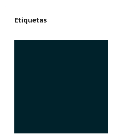
Etiquetas
© Free
Joomla! 3 Modules
- by
VinaGecko.com