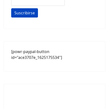
[powr-paypal-button
id="ace3707e_1625175534"]