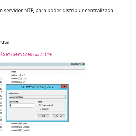
 servidor NTP, para poder distribuir centralizada
ruta
olSet\Services\W32Time