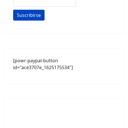
[powr-paypal-button
id="ace3707e_1625175534"]